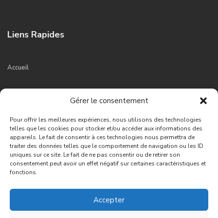
Liens Rapides
Accueil
Actualités
Gérer le consentement
Pour offrir les meilleures expériences, nous utilisons des technologies
Le blog
telles que les cookies pour stocker et/ou accéder aux informations des
appareils. Le fait de consentir à ces technologies nous permettra de
traiter des données telles que le comportement de navigation ou les ID
Contact
uniques sur ce site. Le fait de ne pas consentir ou de retirer son
consentement peut avoir un effet négatif sur certaines caractéristiques et
fonctions.
II plateaux 7ème tranche lot 3255, ilot 265, rue 155
2722421524
Accepter
2722421487